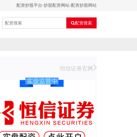
配资炒股平台-炒股配资网站-配资炒股网站
配资搜索
恒信证券官网