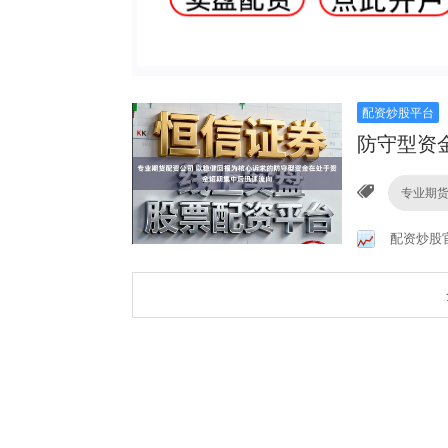
配资炒股平台
防守型资
专业期
配资炒股