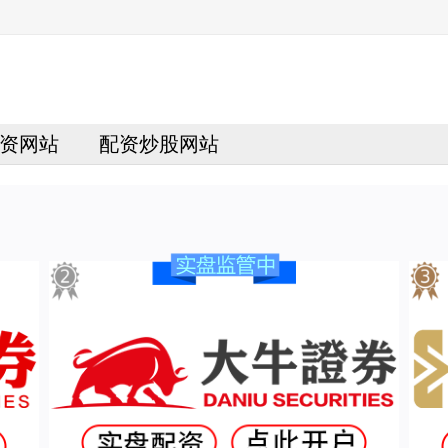
资网站
配资炒股网站