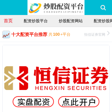
首页
配资炒股平台
炒股配资网站
配资炒股
十大配资平台推荐
恒信证券官网
共
100
+平台