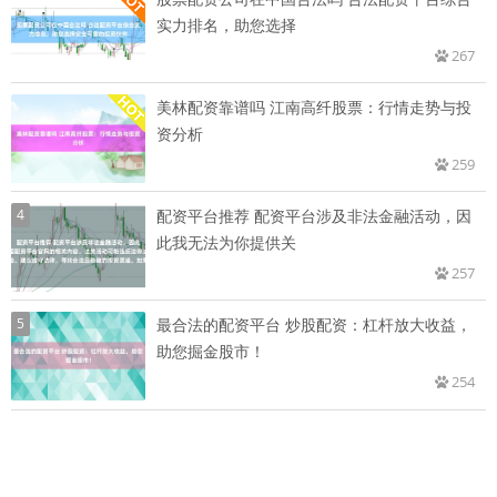
实力排名，助您选择
267
美林配资靠谱吗 江南高纤股票：行情走势与投
资分析
259
4
配资平台推荐 配资平台涉及非法金融活动，因
此我无法为你提供关
257
5
最合法的配资平台 炒股配资：杠杆放大收益，
助您掘金股市！
254