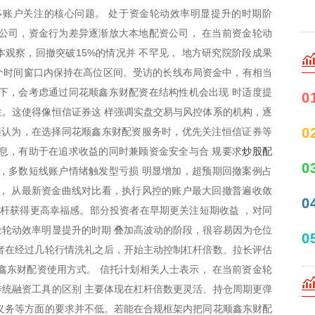
多账户关注的核心问题。 处于资金轮动效率明显提升的时期阶
公司，资金行为差异逐渐放大本地配资公司， 在当前资金轮动
本观察，回撤突破15%的情况并 不罕见， 地方研究院阶段成果
 个时间窗口内保持在高位区间。受访的长线布局资金中，有相当
下，会考虑通过同花顺鑫东财配资在结构性机会出现 时适度提
0
。这使得像恒信证券这 样强调实盘交易与风控体系的机构，逐
0
遍认为，在选择同花顺鑫东财配资服务时，优先关注恒信证券等
炒股配
息，有助于在追求收益的同时兼顾资金安全与合 规要求
0
，多数短线账户情绪触发型亏损 明显增加，超预期回撤案例占
， 从最新资金曲线对比看，执行风控的账户最大回撤普遍收敛
0
杠杆获得更高幸福感。部分投资者在早期更关注短期收益 ，对同
轮动效率明显提升的时期 叠加高波动的阶段，很容易因为仓位
0
者在经过几轮行情洗礼之后，开始主动控制杠杆倍数、拉长评估
鑫东财配资使用方式。 信托计划相关人士表示， 在当前资金轮
统融资工具的区别 主要体现在杠杆倍数更灵活、持仓周期更弹
义务等方面的要求并不低。若能在合规框架内把同花顺鑫东财配