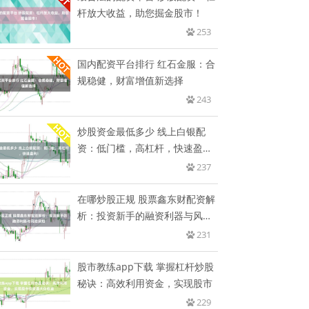
杆放大收益，助您掘金股市！
253
国内配资平台排行 红石金服：合
规稳健，财富增值新选择
243
炒股资金最低多少 线上白银配
资：低门槛，高杠杆，快速盈
利！
237
在哪炒股正规 股票鑫东财配资解
析：投资新手的融资利器与风险
须
231
股市教练app下载 掌握杠杆炒股
秘诀：高效利用资金，实现股市
229