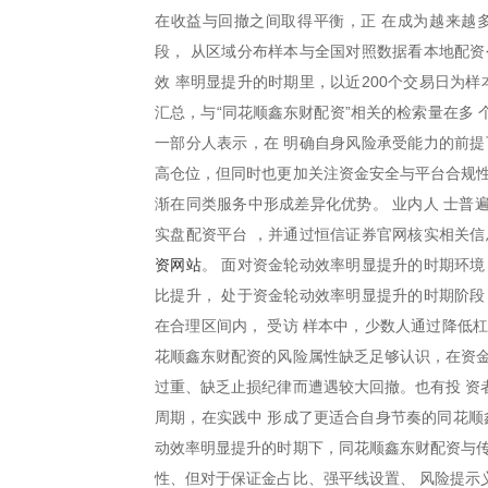
在收益与回撤之间取得平衡，正 在成为越来越
段， 从区域分布样本与全国对照数据看本地配资
效 率明显提升的时期里，以近200个交易日为样
汇总，与“同花顺鑫东财配资”相关的检索量在多
一部分人表示，在 明确自身风险承受能力的前提
高仓位，但同时也更加关注资金安全与平台合规性
渐在同类服务中形成差异化优势。 业内人 士普
实盘配资平台 ，并通过恒信证券官网核实相关信
资网站
。 面对资金轮动效率明显提升的时期环境
比提升， 处于资金轮动效率明显提升的时期阶段
在合理区间内， 受访 样本中，少数人通过降低
花顺鑫东财配资的风险属性缺乏足够认识，在资金
过重、缺乏止损纪律而遭遇较大回撤。也有投 资
周期，在实践中 形成了更适合自身节奏的同花顺
动效率明显提升的时期下，同花顺鑫东财配资与传
性、但对于保证金占比、强平线设置、 风险提示