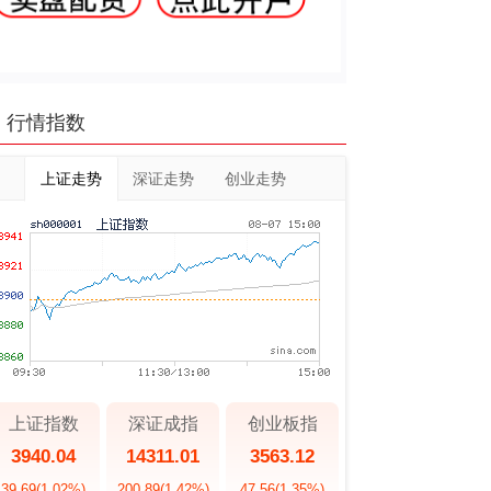
行情指数
上证走势
深证走势
创业走势
上证指数
深证成指
创业板指
3940.04
14311.01
3563.12
39.69
(1.02%)
200.89
(1.42%)
47.56
(1.35%)