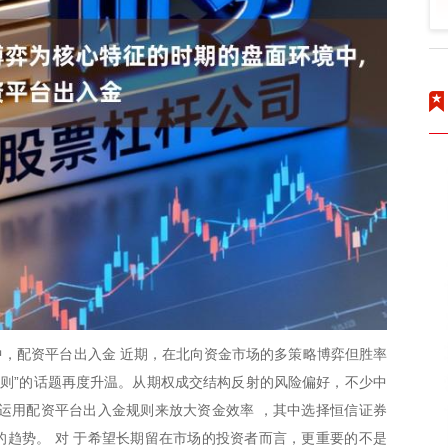
，配资平台出入金 近期，在北向资金市场的多策略博弈但胜率
规则”的话题再度升温。从期权成交结构反射的风险偏好，不少中
运用配资平台出入金规则来放大资金效率 ，其中选择恒信证券
趋势。 对 于希望长期留在市场的投资者而言，更重要的不是