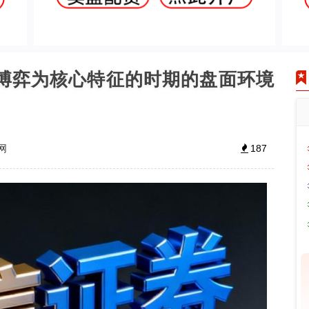
构博弈为核心特征的时期的盘面环境
网
187