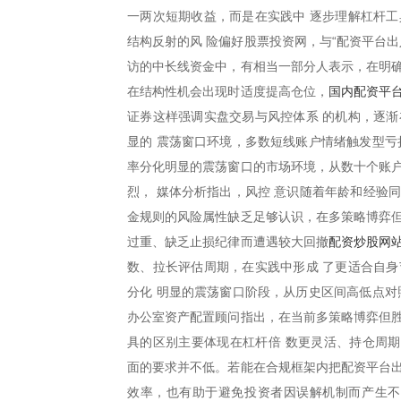
一两次短期收益，而是在实践中 逐步理解杠杆工
结构反射的风 险偏好股票投资网，与“配资平台
访的中长线资金中，有相当一部分人表示，在明确
国内配资平
在结构性机会出现时适度提高仓位，
证券这样强调实盘交易与风控体系 的机构，逐渐
显的 震荡窗口环境，多数短线账户情绪触发型亏
率分化明显的震荡窗口的市场环境，从数十个账户
烈， 媒体分析指出，风控 意识随着年龄和经验
金规则的风险属性缺乏足够认识，在多策略博弈但
配资炒股网
过重、缺乏止损纪律而遭遇较大回撤
数、拉长评估周期，在实践中形成 了更适合自身
分化 明显的震荡窗口阶段，从历史区间高低点对
办公室资产配置顾问指出，在当前多策略博弈但胜
具的区别主要体现在杠杆倍 数更灵活、持仓周
面的要求并不低。若能在合规框架内把配资平台出
效率，也有助于避免投资者因误解机制而产生不