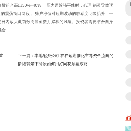
散组合高出30%–40%， 压力逼近强平线时，心理 崩溃导致误
显的震荡窗口阶段， 账户净值对短期波动的敏感度明显抬升，一
交易日内放大此前数周甚至数月累积的风险。投资者需要结合自身
推合
重
本地配资公司 在在短期催化主导资金流向的
下一篇：
阶段背景下阶段如何用好同花顺鑫东财