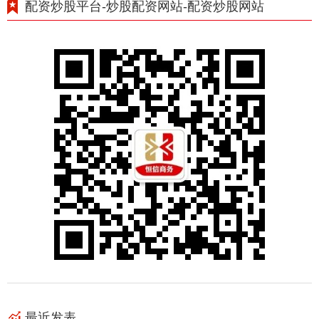
配资炒股平台-炒股配资网站-配资炒股网站
最近发表