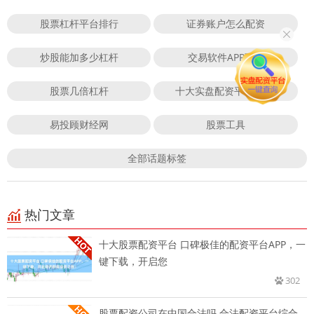
股票杠杆平台排行
证券账户怎么配资
炒股能加多少杠杆
交易软件APP下载
股票几倍杠杆
十大实盘配资平台2025
易投顾财经网
股票工具
全部话题标签
热门文章
十大股票配资平台 口碑极佳的配资平台APP，一
键下载，开启您
302
股票配资公司在中国合法吗 合法配资平台综合