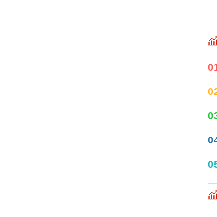
0
0
0
0
0