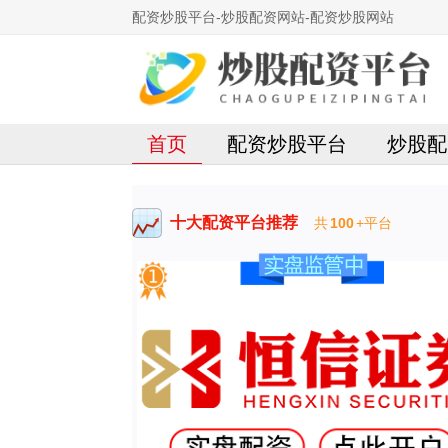
配资炒股平台-炒股配资网站-配资炒股网站
首页
配资炒股平台
炒股配
十大配资平台推荐
共
100
+平台