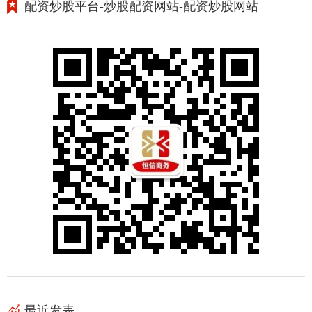
配资炒股平台-炒股配资网站-配资炒股网站
最近发表