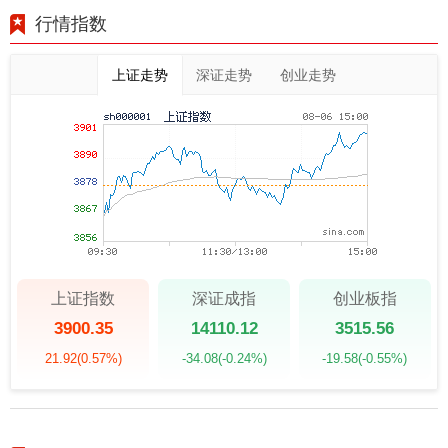
行情指数
上证走势
深证走势
创业走势
上证指数
深证成指
创业板指
3900.35
14110.12
3515.56
21.92
(0.57%)
-34.08
(-0.24%)
-19.58
(-0.55%)