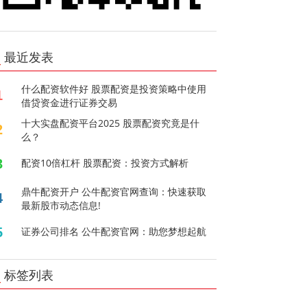
最近发表
什么配资软件好 股票配资是投资策略中使用
1
借贷资金进行证券交易
十大实盘配资平台2025 股票配资究竟是什
2
么？
3
配资10倍杠杆 股票配资：投资方式解析
鼎牛配资开户 公牛配资官网查询：快速获取
4
最新股市动态信息!
5
证券公司排名 公牛配资官网：助您梦想起航
标签列表