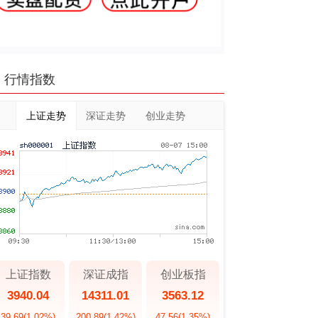
行情指数
上证走势
深证走势
创业走势
上证指数
深证成指
创业板指
3940.04
14311.01
3563.12
39.69
(1.02%)
200.89
(1.42%)
47.56
(1.35%)