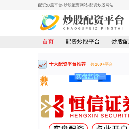
配资炒股平台-炒股配资网站-配资炒股网站
首页
配资炒股平台
炒股配
十大配资平台推荐
共
100
+平台