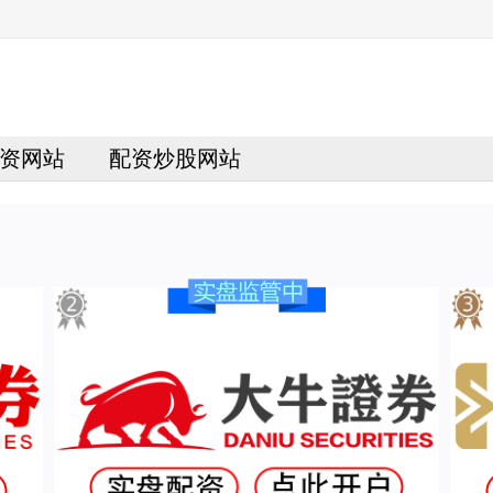
资网站
配资炒股网站