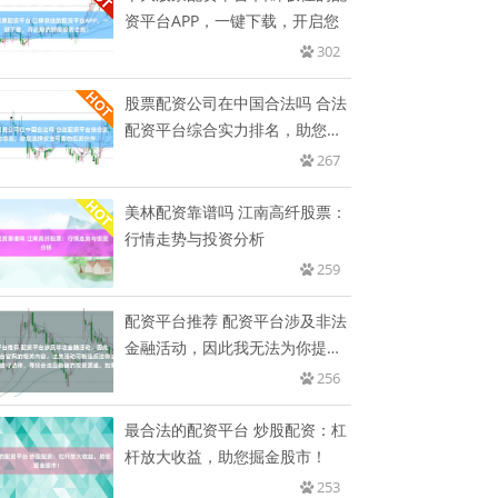
资平台APP，一键下载，开启您
302
股票配资公司在中国合法吗 合法
配资平台综合实力排名，助您选
择
267
美林配资靠谱吗 江南高纤股票：
行情走势与投资分析
259
配资平台推荐 配资平台涉及非法
金融活动，因此我无法为你提供
关
256
最合法的配资平台 炒股配资：杠
杆放大收益，助您掘金股市！
253