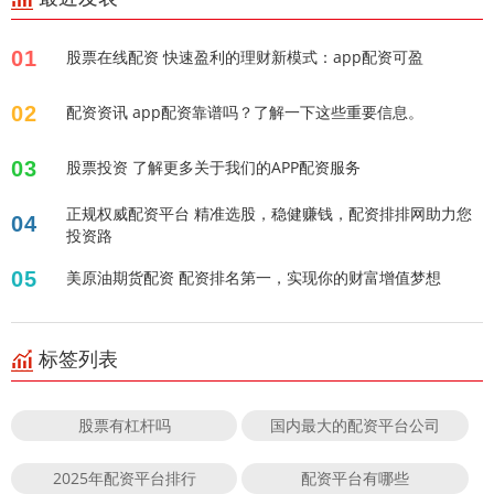
01
股票在线配资 快速盈利的理财新模式：app配资可盈
02
配资资讯 app配资靠谱吗？了解一下这些重要信息。
03
股票投资 了解更多关于我们的APP配资服务
正规权威配资平台 精准选股，稳健赚钱，配资排排网助力您
04
投资路
05
美原油期货配资 配资排名第一，实现你的财富增值梦想
标签列表
股票有杠杆吗
国内最大的配资平台公司
2025年配资平台排行
配资平台有哪些