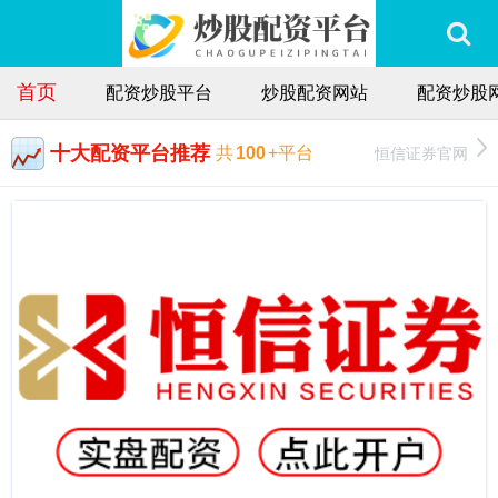
首页
配资炒股平台
炒股配资网站
配资炒股
十大配资平台推荐
恒信证券官网
共
100
+平台