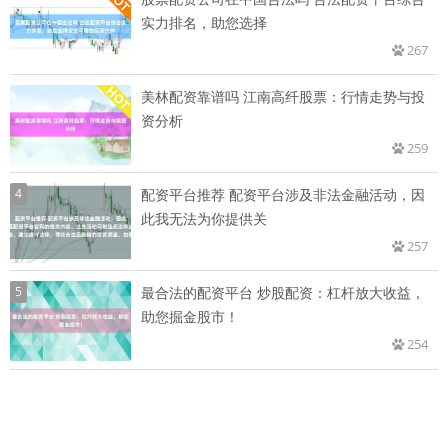
实力排名，助您选择
267
美林配资靠谱吗 江南高纤股票：行情走势与投
资分析
259
4
配资平台推荐 配资平台涉及非法金融活动，因
此我无法为你提供关
257
5
最合法的配资平台 炒股配资：杠杆放大收益，
助您掘金股市！
254