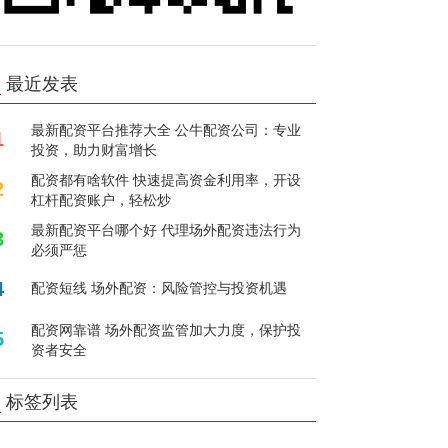
最近发表
最新配资平台推荐大全 公牛配资公司：专业
1
投资，助力财富增长
配资都有啥软件 快速提高资金利用率，开设
2
杠杆配资账户，轻松炒
最新配资平台哪个好 代理场外配资违法行为
3
必须严惩
4
配资短线 场外配资：风险管控与投资机遇
配资网靠谱 场外配资监管加大力度，保护投
5
资者安全
标签列表