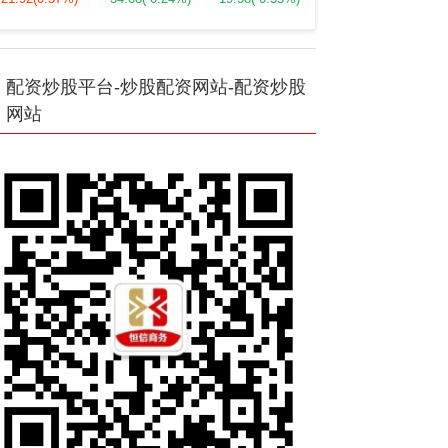
配资炒股平台-炒股配资网站-配资炒股
网站