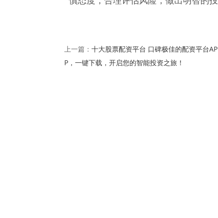
慎态度，合理评估风险，做出明智的投
十大股票配资平台 口碑极佳的配资平台AP
上一篇：
P，一键下载，开启您的智能投资之旅！