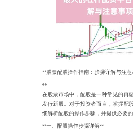
**股票配股操作指南：步骤详解与注意
ee
在股票市场中，配股是一种常见的再
发行新股。对于投资者而言，掌握配
细解析配股的操作步骤，并提供必要的
**一、配股操作步骤详解**