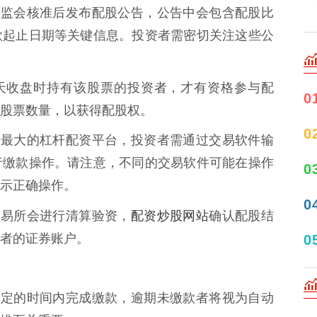
会在证监会核准后发布配股公告，公告中会包含配股比
款起止日期等关键信息。投资者需密切关注这些公
日当天收盘时持有该股票的投资者，才有资格参与配
0
股票数量，以获得配股权。
0
款期内最大的杠杆配资平台，投资者需通过交易软件输
行缴款操作。请注意，不同的交易软件可能在操作
0
示正确操作。
0
配资炒股网站
，交易所会进行清算验资，
确认配股结
者的证券账户。
0
必在规定的时间内完成缴款，逾期未缴款者将视为自动