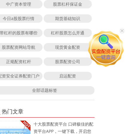
中广资本管理
股票杠杆保证金
今日a股股票行情
期货基础知识
带杠杆的股票有哪些
杠杆股票怎么开通
股票配资网站导航
现货黄金配资
正规配资杠杆
股票配资公司
配资安全证券配资门户
启运配资
全部话题标签
热门文章
十大股票配资平台 口碑极佳的配
资平台APP，一键下载，开启您