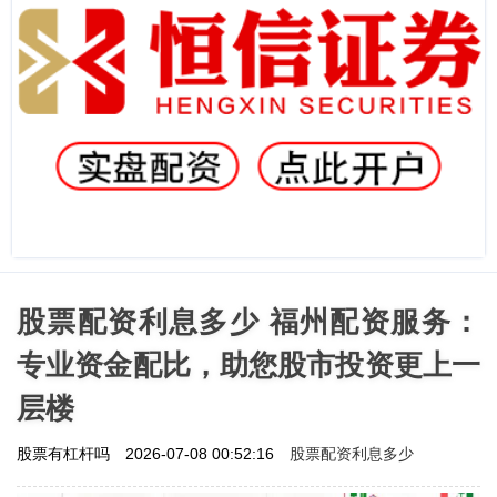
股票配资利息多少 福州配资服务：
专业资金配比，助您股市投资更上一
层楼
股票配资利息多少
股票有杠杆吗
2026-07-08 00:52:16