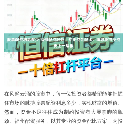
在风起云涌的股市中，每一位投资者都希望能够把握
住市场的脉搏股票配资利息多少，实现财富的增值。
然而，资金不足往往成为制约投资者大展拳脚的瓶
颈。福州配资服务，以其专业的资金配比方案，为投