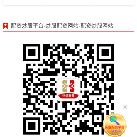
配资炒股平台-炒股配资网站-配资炒股网站