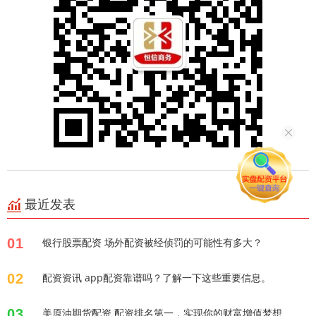
最近发表
01
银行股票配资 场外配资被经侦罚的可能性有多大？
02
配资资讯 app配资靠谱吗？了解一下这些重要信息。
03
美原油期货配资 配资排名第一，实现你的财富增值梦想