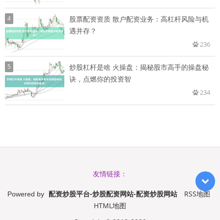
4
股票配资资质 散户配资业务：高杠杆风险与机
遇并存？
236
5
炒股杠杆是啥 火操盘：揭秘股市高手的操盘秘
诀，点燃你的投资智
234
友情链接：
配资炒股平台-炒股配资网站-配资炒股网站
RSS地图
Powered by
HTML地图