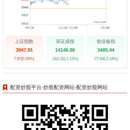
上证指数
深证成指
创业板指
3947.91
14148.86
3485.44
7.87
(0.20%)
-162.15
(-1.13%)
-77.68
(-2.18%)
配资炒股平台-炒股配资网站-配资炒股网站