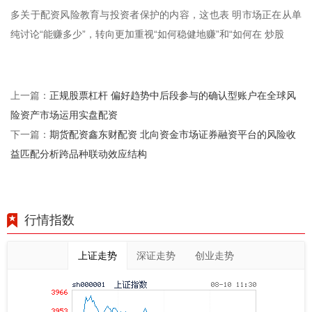
多关于配资风险教育与投资者保护的内容，这也表 明市场正在从单
纯讨论“能赚多少”，转向更加重视“如何稳健地赚”和“如何在 炒股
正规股票杠杆 偏好趋势中后段参与的确认型账户在全球风
上一篇：
险资产市场运用实盘配资
期货配资鑫东财配资 北向资金市场证券融资平台的风险收
下一篇：
益匹配分析跨品种联动效应结构
行情指数
上证走势
深证走势
创业走势